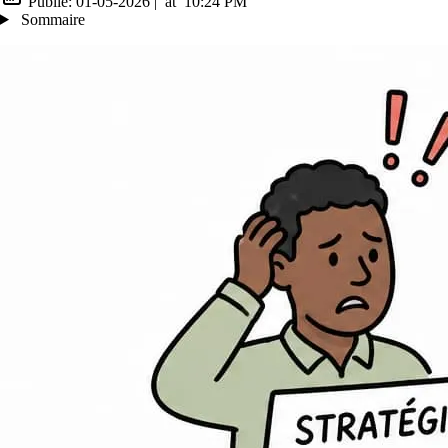
Publié:
01-05-2026
|
at
10:24 PM
Sommaire