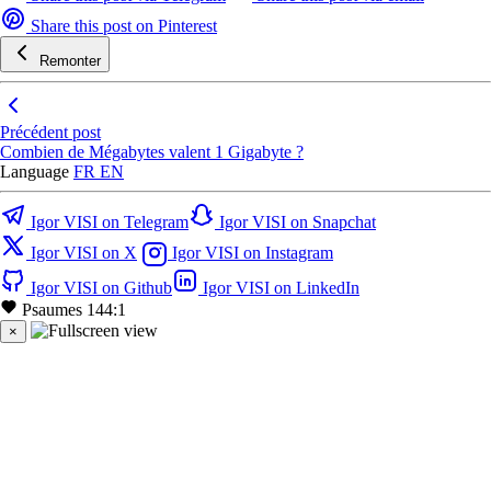
Share this post on Pinterest
Remonter
Précédent post
Combien de Mégabytes valent 1 Gigabyte ?
Language
FR
EN
Igor VISI on Telegram
Igor VISI on Snapchat
Igor VISI on X
Igor VISI on Instagram
Igor VISI on Github
Igor VISI on LinkedIn
Psaumes 144:1
×